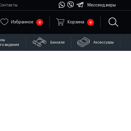
Контакты
Мессенджеры
Избранное
Корзина
0
0
елы
Бинокли
Аксессуары
го видения