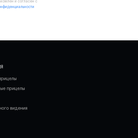
акомлен и согласен с
онфиденциальности
ИЯ
прицелы
ые прицелы
ного видения