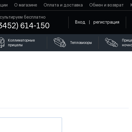
кции
О магазине
Оплата и доставка
Обмен и возврат
сультируем бесплатно
Вход
регистрация
3452) 614-150
Коллиматорные
Приц
Тепловизоры
прицелы
ночно