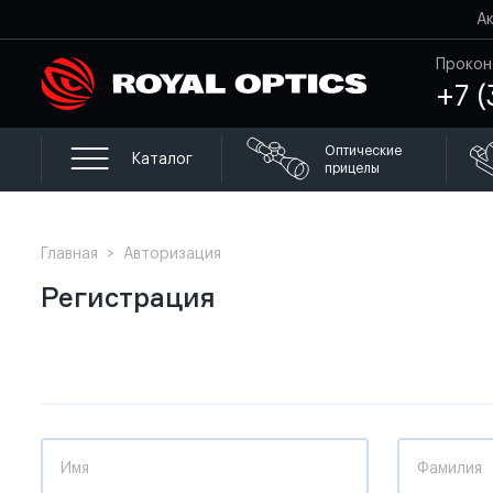
А
Прокон
+7 (
Оптические
Каталог
прицелы
Главная
>
Авторизация
Регистрация
Имя
Фамилия