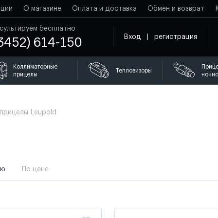
кции
О магазине
Оплата и доставка
Обмен и возврат
сультируем бесплатно
Вход
регистрация
3452) 614-150
Коллиматорные
Приц
Тепловизоры
прицелы
ночно
прицелы Leupold
ию
По цене