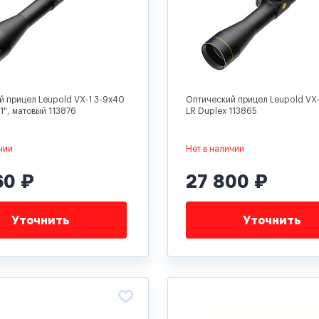
й прицел Leupold VX-1 3-9x40
Оптический прицел Leupold VX-
 1", матовый 113876
LR Duplex 113865
чии
Нет в наличии
60 ₽
27 800 ₽
Уточнить
Уточнить