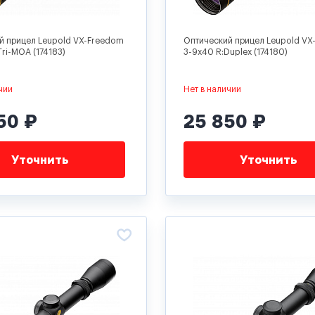
й прицел Leupold VX-Freedom
Оптический прицел Leupold VX
Tri-MOA (174183)
3-9x40 R:Duplex (174180)
чии
Нет в наличии
50 ₽
25 850 ₽
Уточнить
Уточнить