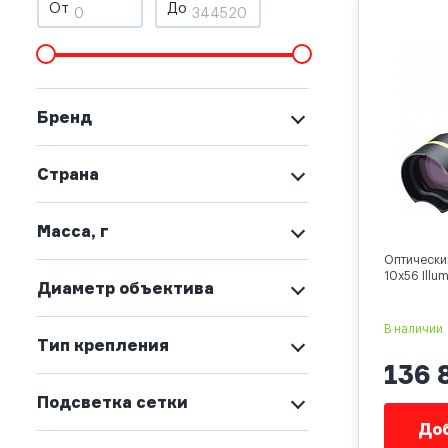
От
До
Бренд
Страна
Масса, г
Оптический
10x56 Illu
Диаметр объектива
В наличии
Тип крепления
136 
Подсветка сетки
Доб