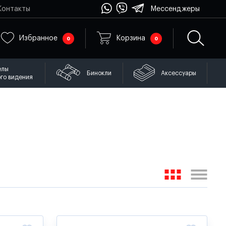
Контакты
Мессенджеры
Избранное
Корзина
0
0
елы
Бинокли
Аксессуары
го видения