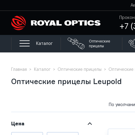
А
Прокон
+7 (
Оптические
Каталог
прицелы
Главная
>
Каталог
>
Оптические прицелы
>
Оптические 
Оптические прицелы Leupold
По умолчан
Цена