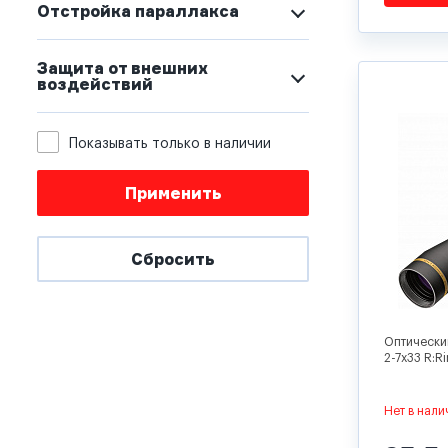
Отстройка параллакса
Защита от внешних
воздействий
Показывать только в наличии
Применить
Сбросить
Оптически
2-7x33 R:R
Нет в нали