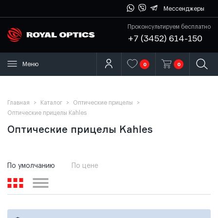
Мессенджеры
Проконсультируем бесплатно
+7 (3452) 614-150
Меню
0
0
Главная
>
Каталог
>
Оптические прицелы
>
Оптические прицелы Kahles
Оптические прицелы Kahles
По умолчанию
По цене