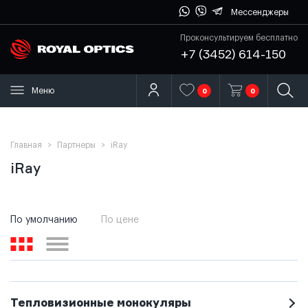
Мессенджеры
Проконсультируем бесплатно
+7 (3452) 614-150
Меню
0
0
Главная
>
Партнеры
>
iRay
iRay
По умолчанию
По цене
Тепловизионные монокуляры