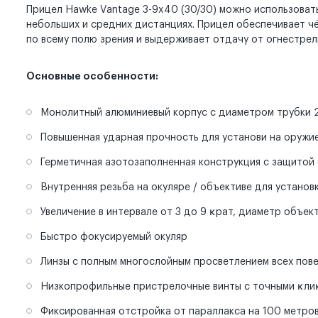
Прицел Hawke Vantage 3-9x40 (30/30) можно использоват
небольших и средних дистанциях. Прицел обеспечивает ч
по всему полю зрения и выдерживает отдачу от огнестрел
Основные особенности:
Монолитный алюминиевый корпус с диаметром трубки 2
Повышенная ударная прочность для установи на оружи
Герметичная азотозаполненная конструкция с защитой
Внутренняя резьба на окуляре / объективе для устано
Увеличение в интервале от 3 до 9 ĸрат, диаметр объек
Быстро фокусируемый окуляр
Линзы с полным многослойным просветлением всех повер
Низкопрофильные пристрелочные винты с точными ĸлиĸам
Фиксированная отстройка от параллакса на 100 метро