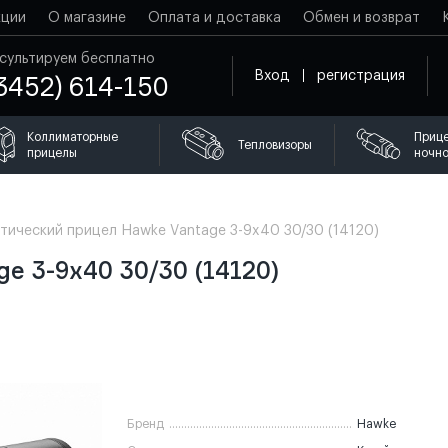
кции
О магазине
Оплата и доставка
Обмен и возврат
сультируем бесплатно
Вход
регистрация
3452) 614-150
Коллиматорные
Приц
Тепловизоры
прицелы
ночно
тический прицел Hawke Vantage 3-9x40 30/30 (14120)
e 3-9x40 30/30 (14120)
Бренд
Hawke