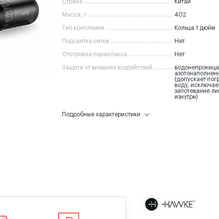
Страна
Китай
Масса, г
402
Тип крепления
Кольца 1 дюйм
Подсветка сетки
Нет
Отстройка параллакса
Нет
Защита от внешних воздействий
водонепроница
азотонаполнен
(допускает пог
воду, исключае
запотевание ли
изнутри)
Подробные характеристики