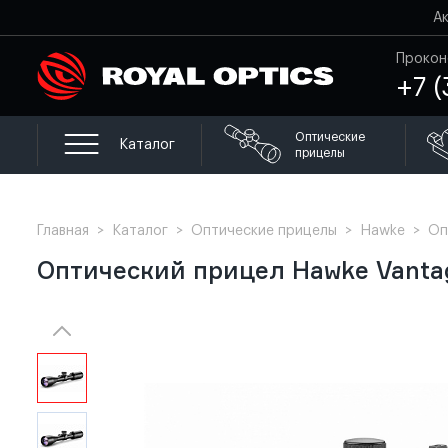
А
Прокон
+7 (
Оптические
Каталог
прицелы
Главная
>
Каталог
>
Оптические прицелы
>
Hawke
>
Оп
Оптический прицел Hawke Vantag