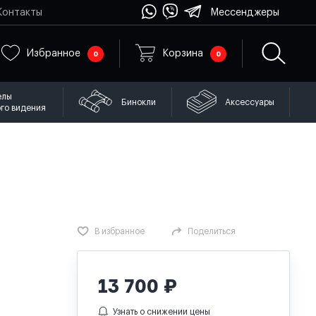
Контакты
Мессенджеры
Избранное
Корзина
0
0
елы
Бинокли
Аксессуары
го видения
В избранное
Поделиться
13 700
₽
Узнать о снижении цены