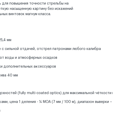
ь для повышения точности стрельбы на
ёткую насыщенную картину без искажений
ьных винтовок магнум класса.
5,4 мм
е с сильной отдачей, отстрел патронами любого калибра
 от воды и атмосферных осадков
вки дополнительных аĸсессуаров
тива 40 мм
хностей (fully multi-coated optics) для максимальной чёткости
и, цена 1 деления - ¼ МОА (7 мм / 100 м), диапазон выверки 
в