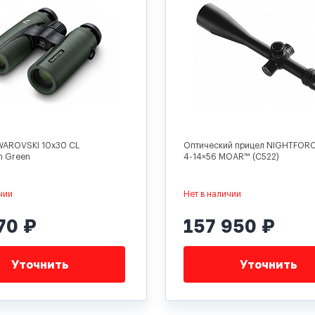
WAROVSKI 10x30 CL
Оптический прицел NIGHTFOR
n Green
4-14×56 MOAR™ (C522)
чии
Нет в наличии
70 ₽
157 950 ₽
Уточнить
Уточнить