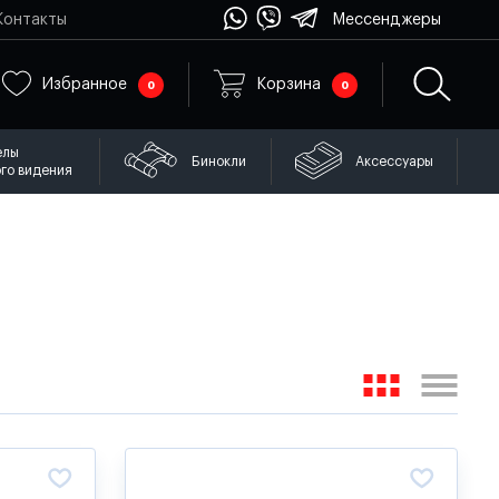
Контакты
Мессенджеры
Избранное
Корзина
0
0
елы
Бинокли
Аксессуары
го видения