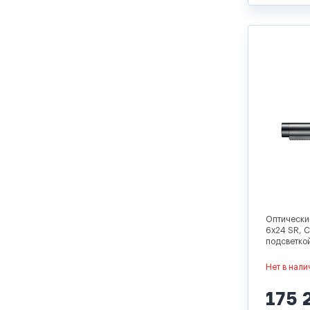
Оптически
6x24 SR, C
подсветкой
Нет в нали
175 