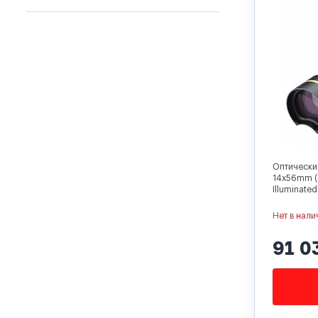
Оптический
14x56mm (
Illuminate
Нет в нали
91 0