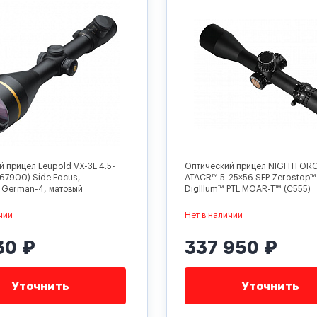
 прицел Leupold VX-3L 4.5-
Оптический прицел NIGHTFOR
67900) Side Focus,
ATACR™ 5-25×56 SFP Zerostop™
d German-4, матовый
DigIllum™ PTL MOAR-T™ (C555)
чии
Нет в наличии
30 ₽
337 950 ₽
Уточнить
Уточнить