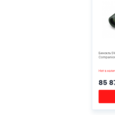
Бинокль S
Companio
Нет в нали
85 8