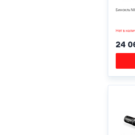
Бинокль NI
Нет в нали
24 0