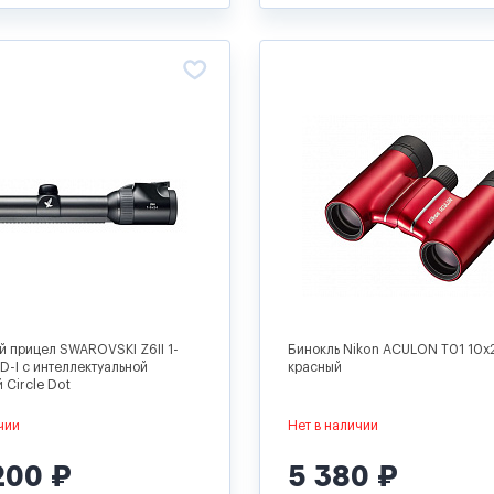
й прицел SWAROVSKI Z6II 1-
Бинокль Nikon ACULON T01 10x
D-I с интеллектуальной
красный
 Circle Dot
чии
Нет в наличии
200 ₽
5 380 ₽