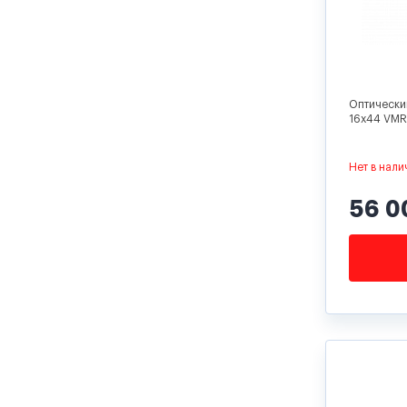
Оптический
16x44 VMR
Нет в нали
56 0