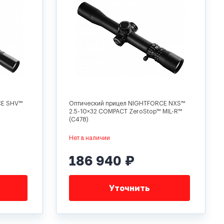
CE SHV™
Оптический прицел NIGHTFORCE NXS™
2.5-10×32 COMPACT ZeroStop™ MIL-R™
(C478)
Нет в наличии
186 940 ₽
Уточнить