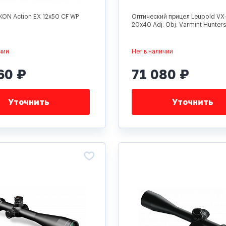
KON Action EX 12x50 CF WP
Оптический прицел Leupold VX-
20x40 Adj. Obj. Varmint Hunte
чии
Нет в наличии
60 ₽
71 080 ₽
Уточнить
Уточнить