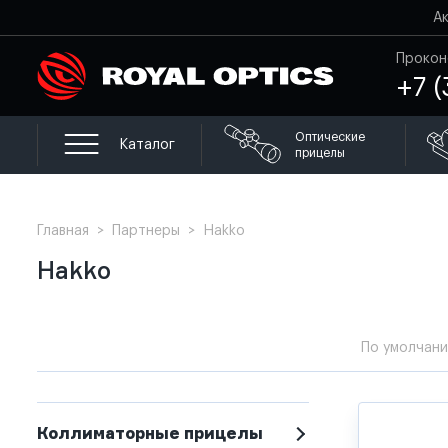
А
Прокон
+7 (
Оптические
Каталог
прицелы
Главная
>
Партнеры
>
Hakko
Hakko
По умолчан
Коллиматорные прицелы