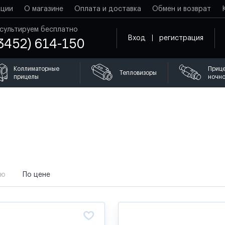
кции
О магазине
Оплата и доставка
Обмен и возврат
сультируем бесплатно
Вход
регистрация
3452) 614-150
Коллиматорные
Приц
Тепловизоры
прицелы
ночно
ию
По цене