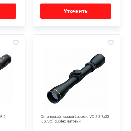
Уточнить
R 3-
Оптический прицел Leupold VX-2 2-7x33
(56730) duplex матовый